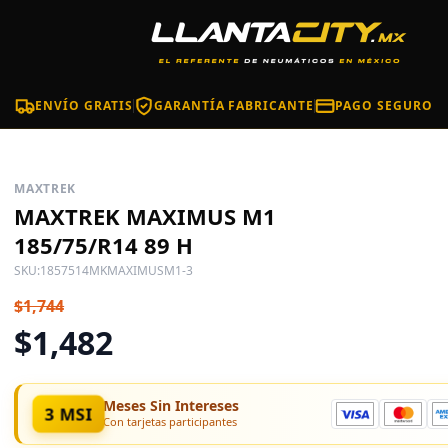
ENVÍO GRATIS
GARANTÍA FABRICANTE
PAGO SEGURO
MAXTREK
MAXTREK MAXIMUS M1
185/75/R14 89 H
SKU:
1857514MKMAXIMUSM1-3
$1,744
$1,482
Meses Sin Intereses
3 MSI
Con tarjetas participantes