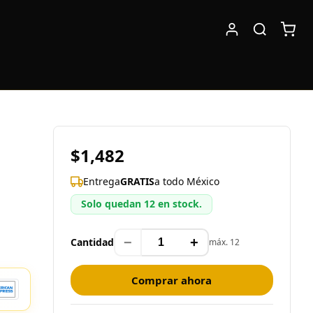
$1,482
Entrega
GRATIS
a todo México
Solo quedan 12 en stock.
−
+
Cantidad
máx. 12
Comprar ahora