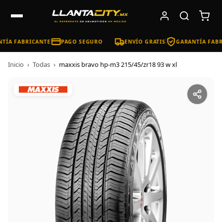
TÍA FABRICANTE
PAGO SEGURO
ENVÍO GRATIS
GARANTÍA FABR
Inicio
›
Todas
›
maxxis bravo hp-m3 215/45/zr18 93 w xl