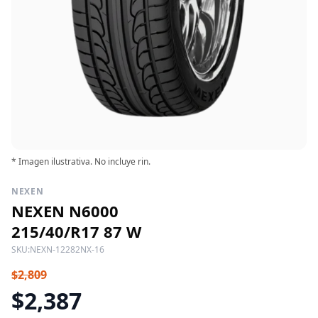
* Imagen ilustrativa. No incluye rin.
NEXEN
NEXEN N6000
215/40/R17 87 W
SKU:
NEXN-12282NX-16
$2,809
$2,387