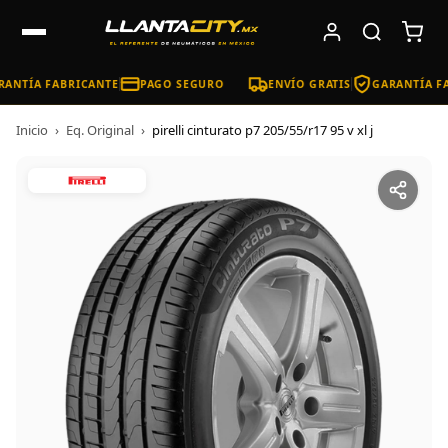
ANTÍA FABRICANTE
PAGO SEGURO
ENVÍO GRATIS
GARANTÍA FA
Inicio
›
Eq. Original
›
pirelli cinturato p7 205/55/r17 95 v xl j