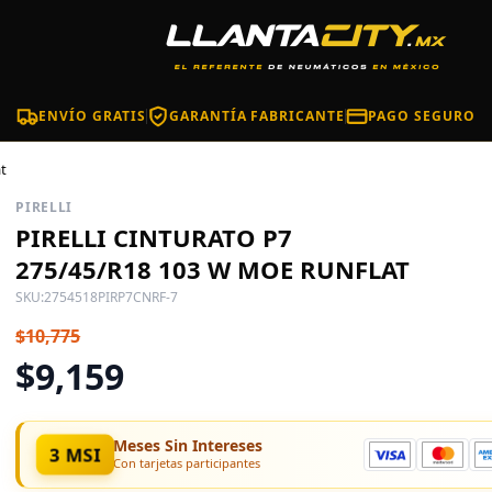
ENVÍO GRATIS
GARANTÍA FABRICANTE
PAGO SEGURO
at
PIRELLI
PIRELLI CINTURATO P7
275/45/R18 103 W MOE RUNFLAT
SKU:
2754518PIRP7CNRF-7
$10,775
$9,159
Meses Sin Intereses
3 MSI
Con tarjetas participantes