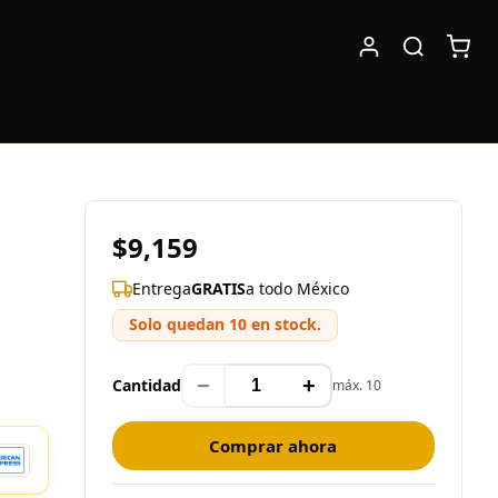
$9,159
Entrega
GRATIS
a todo México
Solo quedan 10 en stock.
−
+
Cantidad
máx. 10
Comprar ahora