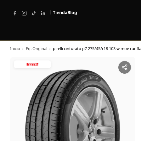
|
Tienda
Blog
Inicio
›
Eq. Original
›
pirelli cinturato p7 275/45/r18 103 w moe runfl