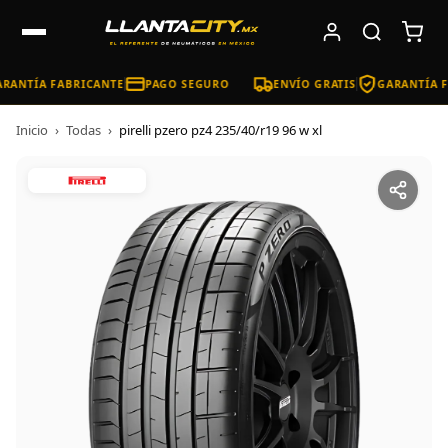
RANTÍA FABRICANTE
PAGO SEGURO
ENVÍO GRATIS
GARANTÍA F
Inicio
›
Todas
›
pirelli pzero pz4 235/40/r19 96 w xl