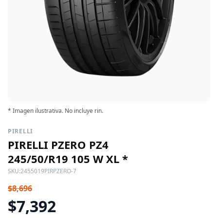
* Imagen ilustrativa. No incluye rin.
PIRELLI
PIRELLI PZERO PZ4
245/50/R19 105 W XL *
SKU:
2455019PIRPZERO-7
$8,696
$7,392