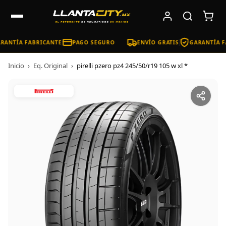
RANTÍA FABRICANTE
PAGO SEGURO
ENVÍO GRATIS
GARANTÍA F
Inicio
›
Eq. Original
›
pirelli pzero pz4 245/50/r19 105 w xl *