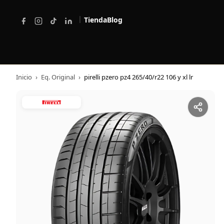
|
Tienda
Blog
Inicio
›
Eq. Original
›
pirelli pzero pz4 265/40/r22 106 y xl lr