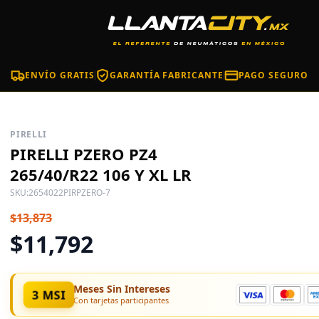
ENVÍO GRATIS
GARANTÍA FABRICANTE
PAGO SEGURO
PIRELLI
PIRELLI PZERO PZ4
265/40/R22 106 Y XL LR
SKU:
2654022PIRPZERO-7
$13,873
$11,792
Meses Sin Intereses
3 MSI
Con tarjetas participantes