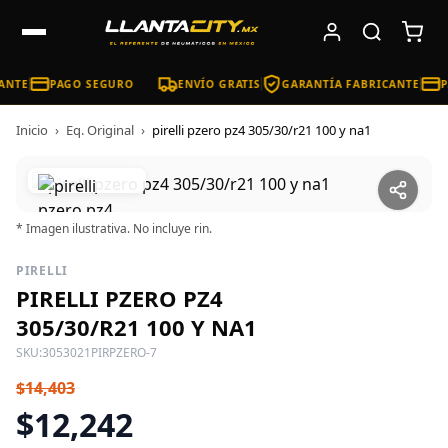
ANTE
PAGO SEGURO
ENVÍO GRATIS
GARANTÍA FABRICANTE
P
Inicio
›
Eq. Original
›
pirelli pzero pz4 305/30/r21 100 y na1
* Imagen ilustrativa. No incluye rin.
PIRELLI
PIRELLI PZERO PZ4
305/30/R21 100 Y NA1
SKU:
3053021PIRPZERO-7
$14,403
$12,242