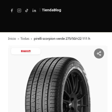
|
Tienda
Blog
Inicio
›
Todas
›
pirelli scorpion verde 275/50/r22 111 h