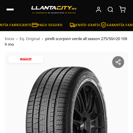
TÍA FABRICANTE
PAGO SEGURO
ENVÍO GRATIS
GARANTÍA FABR
Inicio
›
Eq. Original
›
pirelli scorpion verde all season 275/50/r20 109
h mo