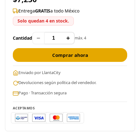
Entrega
GRATIS
a todo México
Solo quedan 4 en stock.
−
+
Cantidad
máx. 4
Comprar ahora
Enviado por LlantaCity
Devoluciones según política del vendedor.
Pago · Transacción segura
ACEPTAMOS