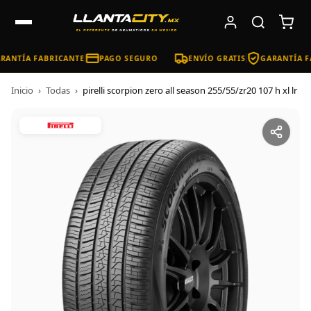
RANTÍA FABRICANTE
PAGO SEGURO
ENVÍO GRATIS
GARANTÍA F
Inicio
›
Todas
›
pirelli scorpion zero all season 255/55/zr20 107 h xl lr