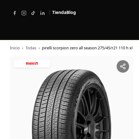
|
Tienda
Blog
Inicio
›
Todas
›
pirelli scorpion zero all season 275/45/r21 110 h xl