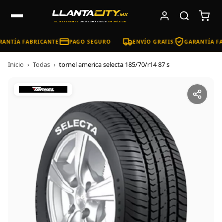
ANTÍA FABRICANTE
PAGO SEGURO
ENVÍO GRATIS
GARANTÍA FA
Inicio
›
Todas
›
tornel america selecta 185/70/r14 87 s