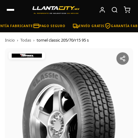
TÍA FABRICANTE
PAGO SEGURO
ENVÍO GRATIS
GARANTÍA FAB
Inicio
›
Todas
›
tornel classic 205/70/r15 95 s