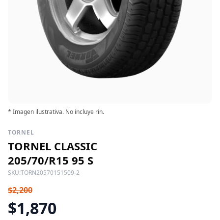
* Imagen ilustrativa. No incluye rin.
TORNEL
TORNEL CLASSIC
205/70/R15 95 S
SKU:
TORN20570151509-2
$2,200
$1,870