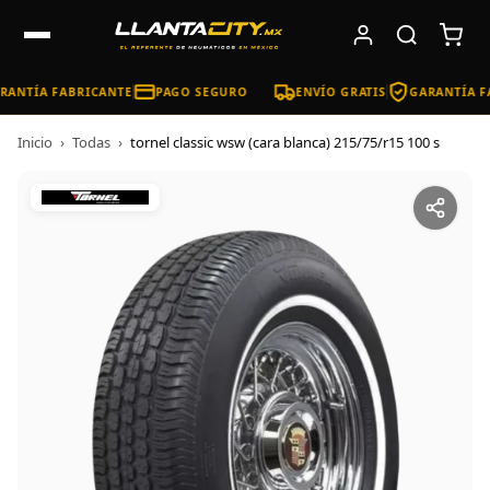
ANTÍA FABRICANTE
PAGO SEGURO
ENVÍO GRATIS
GARANTÍA FA
Inicio
›
Todas
›
tornel classic wsw (cara blanca) 215/75/r15 100 s