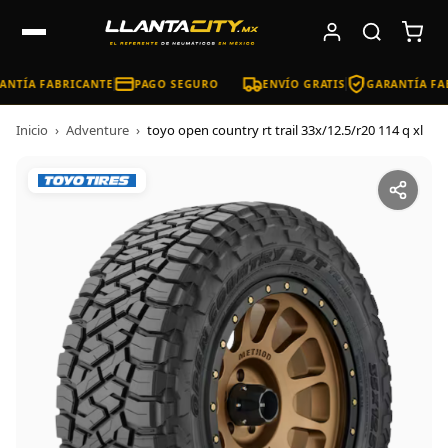
NTÍA FABRICANTE
PAGO SEGURO
ENVÍO GRATIS
GARANTÍA FAB
Inicio
›
Adventure
›
toyo open country rt trail 33x/12.5/r20 114 q xl