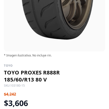
* Imagen ilustrativa. No incluye rin.
TOYO
TOYO PROXES R888R
185/60/R13 80 V
SKU:
103180-15
$4,242
$3,606