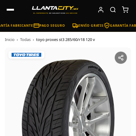
NTÍA FABRICANTE
PAGO SEGURO
ENVÍO GRATIS
GARANTÍA FAB
Inicio
›
Todas
›
toyo proxes st3 285/60/r18 120 v