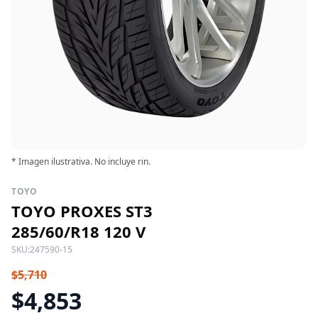
* Imagen ilustrativa. No incluye rin.
TOYO
TOYO PROXES ST3
285/60/R18 120 V
SKU:
247590-15
$5,710
$4,853