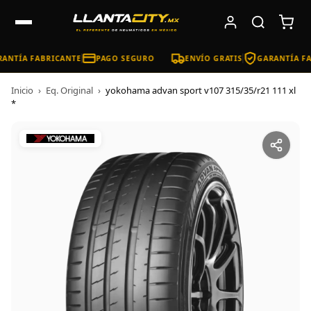
ANTÍA FABRICANTE
PAGO SEGURO
ENVÍO GRATIS
GARANTÍA FA
Inicio
›
Eq. Original
›
yokohama advan sport v107 315/35/r21 111 xl
*