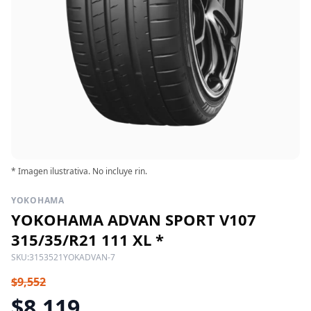
* Imagen ilustrativa. No incluye rin.
YOKOHAMA
YOKOHAMA ADVAN SPORT V107
315/35/R21 111 XL *
SKU:
3153521YOKADVAN-7
$9,552
$8,119