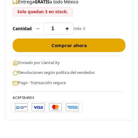
Entrega
GRATIS
a todo México
Solo quedan 3 en stock.
−
+
Cantidad
máx. 3
Comprar ahora
Enviado por LlantaCity
Devoluciones según política del vendedor.
Pago · Transacción segura
ACEPTAMOS