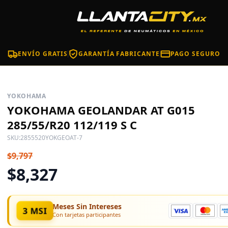
ENVÍO GRATIS
GARANTÍA FABRICANTE
PAGO SEGURO
YOKOHAMA
YOKOHAMA GEOLANDAR AT G015
285/55/R20 112/119 S C
SKU:
2855520YOKGEOAT-7
$9,797
$8,327
Meses Sin Intereses
3 MSI
Con tarjetas participantes