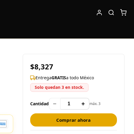
$8,327
Entrega
GRATIS
a todo México
Solo quedan 3 en stock.
−
+
Cantidad
máx. 3
Comprar ahora