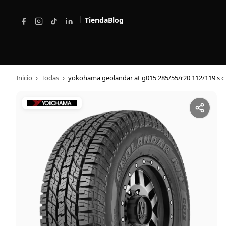
|
Tienda
Blog
Inicio
›
Todas
›
yokohama geolandar at g015 285/55/r20 112/119 s c