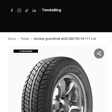
|
Tienda
Blog
Inicio
›
Todas
›
dunlop grandtrek at20 245/70/r16 111 s xl