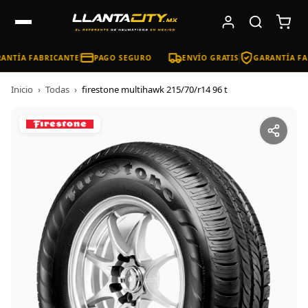
ANTÍA FABRICANTE
PAGO SEGURO
ENVÍO GRATIS
GARANTÍA FA
Inicio
›
Todas
›
firestone multihawk 215/70/r14 96 t