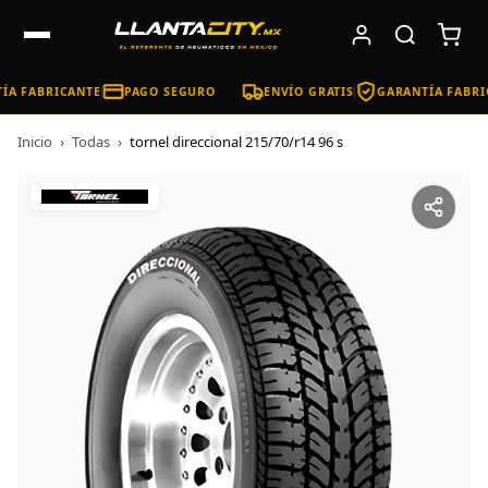
ÍA FABRICANTE
PAGO SEGURO
ENVÍO GRATIS
GARANTÍA FABRI
Inicio
›
Todas
›
tornel direccional 215/70/r14 96 s