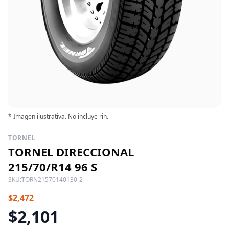
* Imagen ilustrativa. No incluye rin.
TORNEL
TORNEL DIRECCIONAL
215/70/R14 96 S
SKU:
TORN21570140130-2
$2,472
$2,101