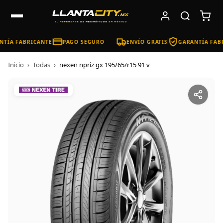
TÍA FABRICANTE
PAGO SEGURO
ENVÍO GRATIS
GARANTÍA FABR
Inicio
›
Todas
›
nexen npriz gx 195/65/r15 91 v