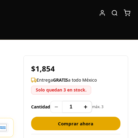
$1,854
Entrega
GRATIS
a todo México
Solo quedan 3 en stock.
−
+
Cantidad
máx. 3
Comprar ahora