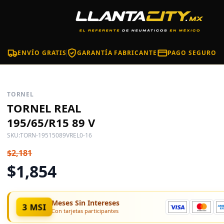
ENVÍO GRATIS
GARANTÍA FABRICANTE
PAGO SEGURO
TORNEL
TORNEL REAL
195/65/R15 89 V
SKU:
TORN-19515089VREL0-16
$2,181
$1,854
Meses Sin Intereses
3 MSI
Con tarjetas participantes