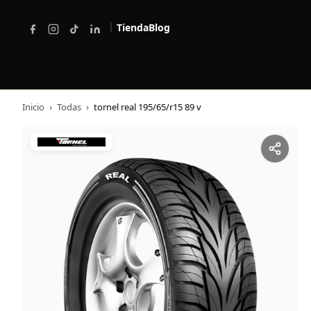
|
Tienda
Blog
Inicio
›
Todas
›
tornel real 195/65/r15 89 v