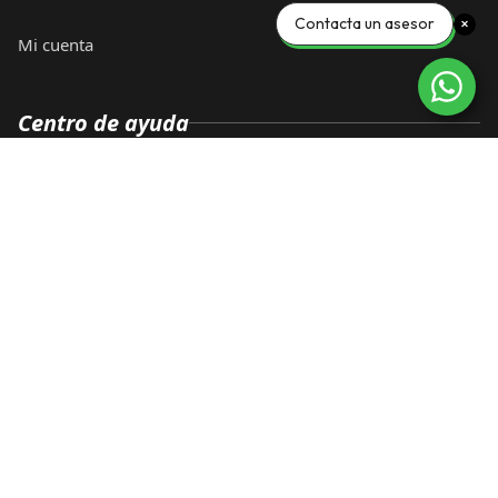
Contacta un asesor
Mi cuenta
Centro de ayuda
Preguntas frecuentes
Términos y condiciones
Aviso de privacidad
Contacto
ventas@llantacity.mx
56 1990 6573
Dirección:
Carr. Paraje de la Rosa s/n, Col. Otra no