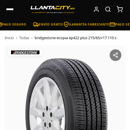
PAGO SEGURO
ENVÍO GRATIS
GARANTÍA FABRICANTE
PAGO SE
Inicio
›
Todas
›
bridgestone ecopia ep422 plus 215/65/r17 110 s