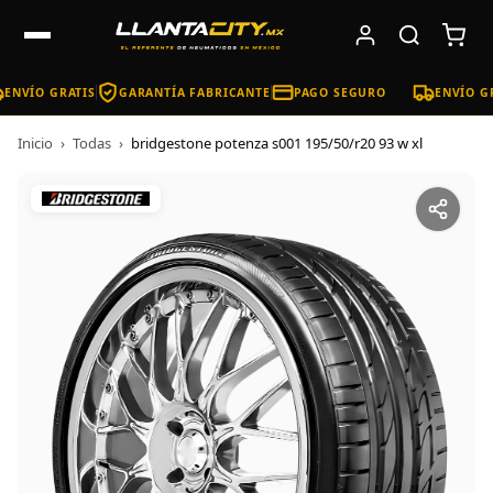
ENVÍO GRATIS
GARANTÍA FABRICANTE
PAGO SEGURO
ENVÍO GR
Inicio
›
Todas
›
bridgestone potenza s001 195/50/r20 93 w xl