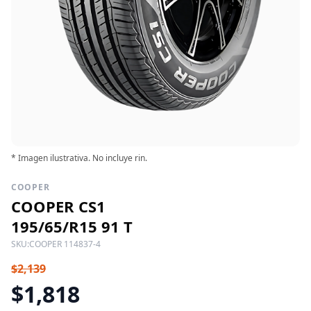
* Imagen ilustrativa. No incluye rin.
COOPER
COOPER CS1
195/65/R15 91 T
SKU:
COOPER 114837-4
$2,139
$1,818