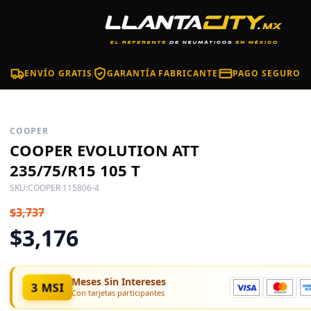
ENVÍO GRATIS
GARANTÍA FABRICANTE
PAGO SEGURO
COOPER
COOPER EVOLUTION ATT
235/75/R15 105 T
SKU:
COOPER 115806-4
$3,737
$3,176
Meses Sin Intereses
3 MSI
Con tarjetas participantes