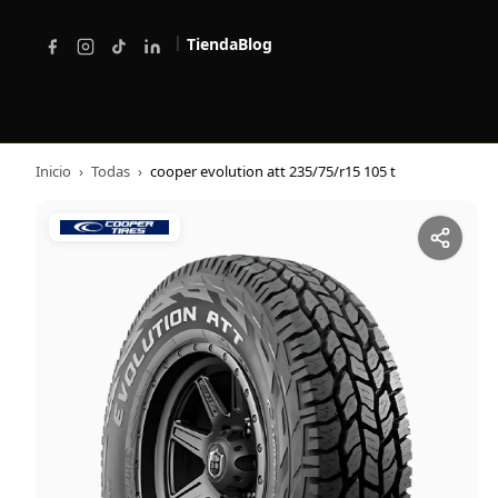
|
Tienda
Blog
Inicio
›
Todas
›
cooper evolution att 235/75/r15 105 t