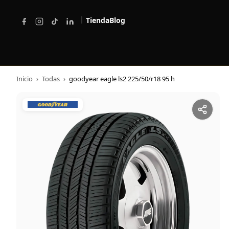
|
Tienda
Blog
Inicio
›
Todas
›
goodyear eagle ls2 225/50/r18 95 h