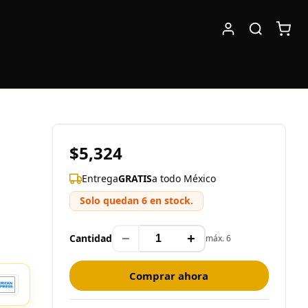
$5,324
Entrega
GRATIS
a todo México
Solo quedan 6 en stock.
−
+
Cantidad
máx. 6
Comprar ahora