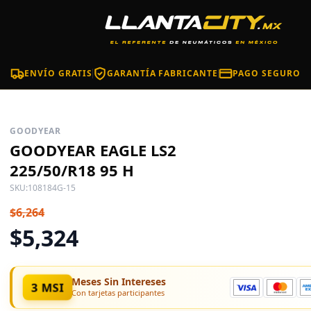
ENVÍO GRATIS
GARANTÍA FABRICANTE
PAGO SEGURO
GOODYEAR
GOODYEAR EAGLE LS2
225/50/R18 95 H
SKU:
108184G-15
$6,264
$5,324
Meses Sin Intereses
3 MSI
Con tarjetas participantes