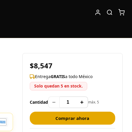
$8,547
Entrega
GRATIS
a todo México
Solo quedan 5 en stock.
−
+
Cantidad
máx. 5
Comprar ahora