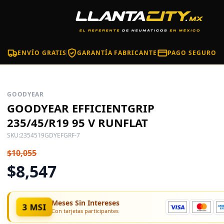
ENVÍO GRATIS
GARANTÍA FABRICANTE
PAGO SEGURO
GOODYEAR
GOODYEAR EFFICIENTGRIP
235/45/R19 95 V RUNFLAT
SKU:
2354519GDYEFGRF-7
$10,055
$8,547
Meses Sin Intereses
3 MSI
Con tarjetas participantes