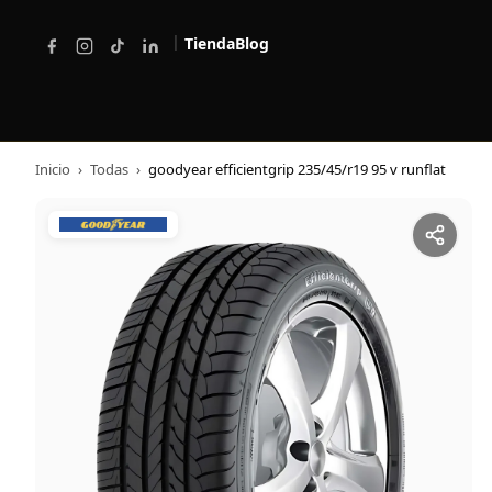
|
Tienda
Blog
Inicio
›
Todas
›
goodyear efficientgrip 235/45/r19 95 v runflat