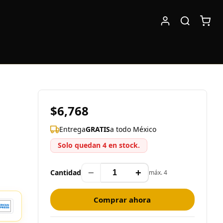
$6,768
Entrega
GRATIS
a todo México
Solo quedan 4 en stock.
−
+
Cantidad
máx. 4
Comprar ahora