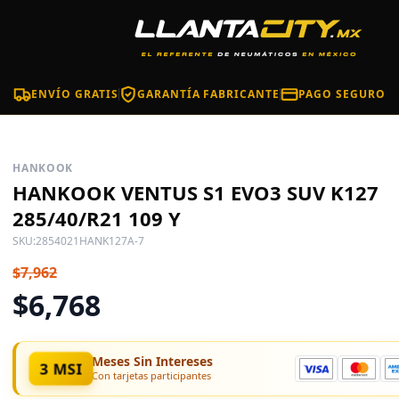
ENVÍO GRATIS
GARANTÍA FABRICANTE
PAGO SEGURO
HANKOOK
HANKOOK VENTUS S1 EVO3 SUV K127
285/40/R21 109 Y
SKU:
2854021HANK127A-7
$7,962
$6,768
Meses Sin Intereses
3 MSI
Con tarjetas participantes