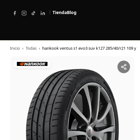
|
Tienda
Blog
Inicio
›
Todas
›
hankook ventus s1 evo3 suv k127 285/40/r21 109 y