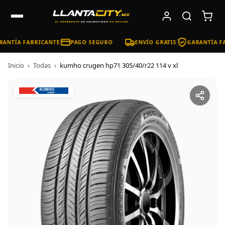
ANTÍA FABRICANTE
PAGO SEGURO
ENVÍO GRATIS
GARANTÍA FA
Inicio
›
Todas
›
kumho crugen hp71 305/40/r22 114 v xl