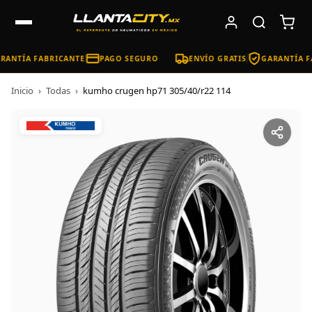
RANTÍA FABRICANTE
PAGO SEGURO
ENVÍO GRATIS
GARANTÍA F
Inicio
›
Todas
›
kumho crugen hp71 305/40/r22 114