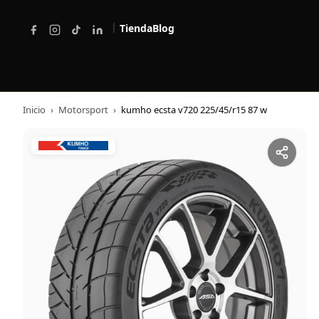
|
Tienda
Blog
Inicio
›
Motorsport
›
kumho ecsta v720 225/45/r15 87 w