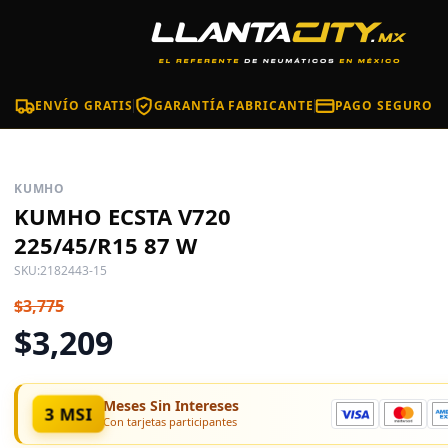
ENVÍO GRATIS
GARANTÍA FABRICANTE
PAGO SEGURO
KUMHO
KUMHO ECSTA V720
225/45/R15 87 W
SKU:
2182443-15
$3,775
$3,209
Meses Sin Intereses
3 MSI
Con tarjetas participantes