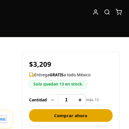
$3,209
Entrega
GRATIS
a todo México
Solo quedan 13 en stock.
−
+
Cantidad
máx. 13
Comprar ahora