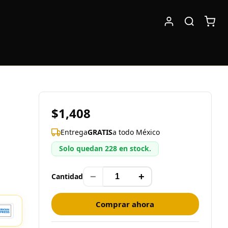
$1,408
Entrega
GRATIS
a todo México
Solo quedan 228 en stock.
−
+
Cantidad
Comprar ahora