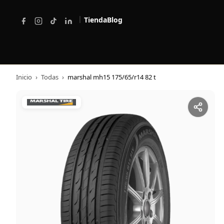
|
Tienda
Blog
Inicio
›
Todas
›
marshal mh15 175/65/r14 82 t