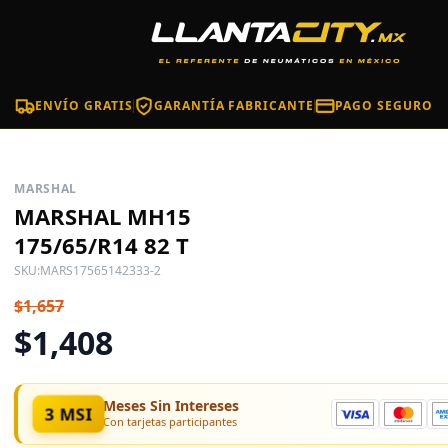
ENVÍO GRATIS
GARANTÍA FABRICANTE
PAGO SEGURO
MARSHAL
MARSHAL MH15
175/65/R14 82 T
SKU:
MARS17565142333-2
$1,657
$1,408
Meses Sin Intereses
3 MSI
Con tarjetas participantes