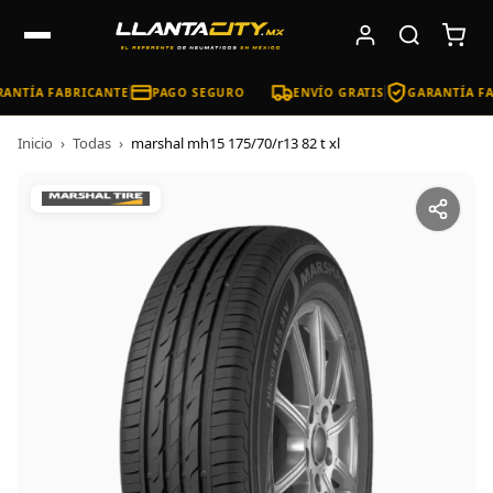
ANTÍA FABRICANTE
PAGO SEGURO
ENVÍO GRATIS
GARANTÍA FA
Inicio
›
Todas
›
marshal mh15 175/70/r13 82 t xl