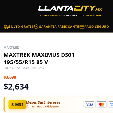
ENVÍO GRATIS
GARANTÍA FABRICANTE
PAGO SEGURO
MAXTREK
MAXTREK MAXIMUS DS01
195/55/R15 85 V
SKU:
1955515MAXTRMDS01-7
$3,098
$2,634
Meses Sin Intereses
3 MSI
Con tarjetas participantes