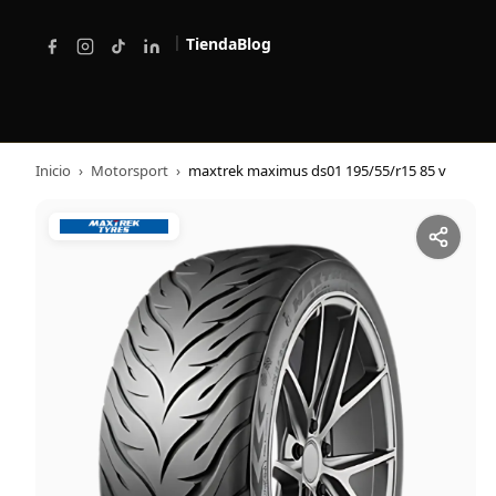
|
Tienda
Blog
Inicio
›
Motorsport
›
maxtrek maximus ds01 195/55/r15 85 v