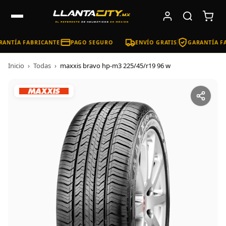
ANTÍA FABRICANTE
PAGO SEGURO
ENVÍO GRATIS
GARANTÍA FA
Inicio
›
Todas
›
maxxis bravo hp-m3 225/45/r19 96 w