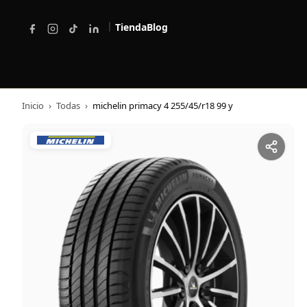
|
Tienda
Blog
Inicio
›
Todas
›
michelin primacy 4 255/45/r18 99 y