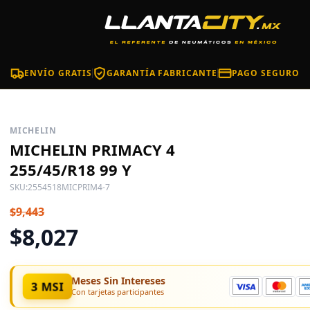
ENVÍO GRATIS
GARANTÍA FABRICANTE
PAGO SEGURO
MICHELIN
MICHELIN PRIMACY 4
255/45/R18 99 Y
SKU:
2554518MICPRIM4-7
$9,443
$8,027
Meses Sin Intereses
3 MSI
Con tarjetas participantes