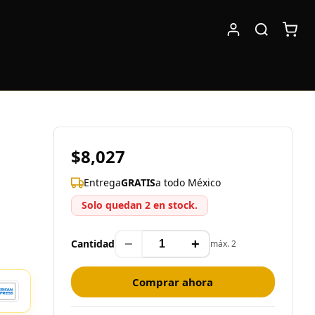
$8,027
Entrega
GRATIS
a todo México
Solo quedan 2 en stock.
−
+
Cantidad
máx. 2
Comprar ahora