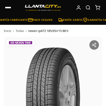
ANTÍA FABRICANTE
PAGO SEGURO
ENVÍO GRATIS
GARANTÍA FA
Inicio
›
Todas
›
nexen cp672 185/65/r15 88 h