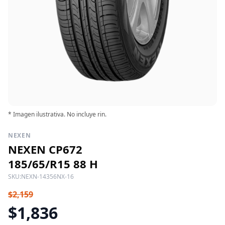
* Imagen ilustrativa. No incluye rin.
NEXEN
NEXEN CP672
185/65/R15 88 H
SKU:
NEXN-14356NX-16
$2,159
$1,836