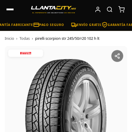
NTÍA FABRICANTE
PAGO SEGURO
ENVÍO GRATIS
GARANTÍA FAB
Inicio
›
Todas
›
pirelli scorpion str 245/50/r20 102 h lt