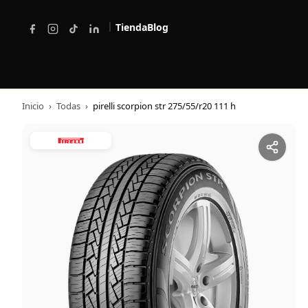
|
Tienda
Blog
Inicio
›
Todas
›
pirelli scorpion str 275/55/r20 111 h