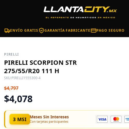
ENVÍO GRATIS
GARANTÍA FABRICANTE
PAGO SEGURO
PIRELLI
PIRELLI SCORPION STR
275/55/R20 111 H
SKU:
PIRELLI1555300-4
$4,797
$4,078
Meses Sin Intereses
3 MSI
Con tarjetas participantes