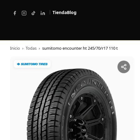
|
Tienda
Blog
Inicio
›
Todas
›
sumitomo encounter ht 245/70/r17 110 t