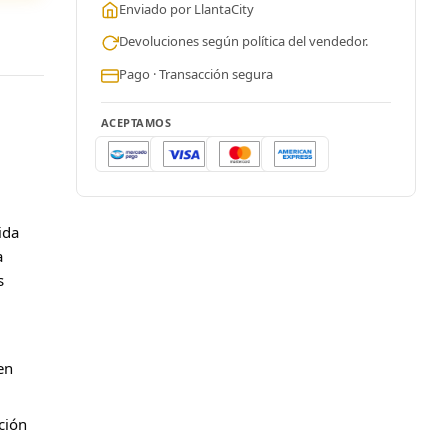
Enviado por LlantaCity
Devoluciones según política del vendedor.
Pago · Transacción segura
ACEPTAMOS
ida
a
s
en
ción