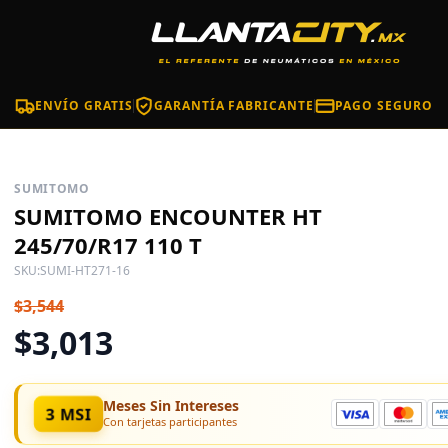
ENVÍO GRATIS
GARANTÍA FABRICANTE
PAGO SEGURO
SUMITOMO
SUMITOMO ENCOUNTER HT
245/70/R17 110 T
SKU:
SUMI-HT271-16
$3,544
$3,013
Meses Sin Intereses
3 MSI
Con tarjetas participantes