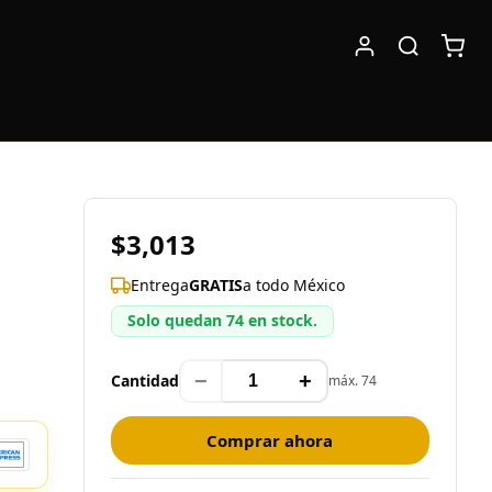
$3,013
Entrega
GRATIS
a todo México
Solo quedan 74 en stock.
−
+
Cantidad
máx. 74
Comprar ahora