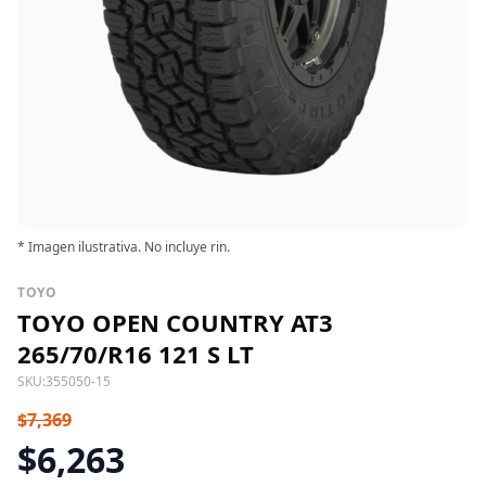
* Imagen ilustrativa. No incluye rin.
TOYO
TOYO OPEN COUNTRY AT3
265/70/R16 121 S LT
SKU:
355050-15
$7,369
$6,263