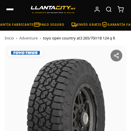
NTÍA FABRICANTE
PAGO SEGURO
ENVÍO GRATIS
GARANTÍA FA
Inicio
›
Adventure
›
toyo open country at3 265/70/r18 124 q lt