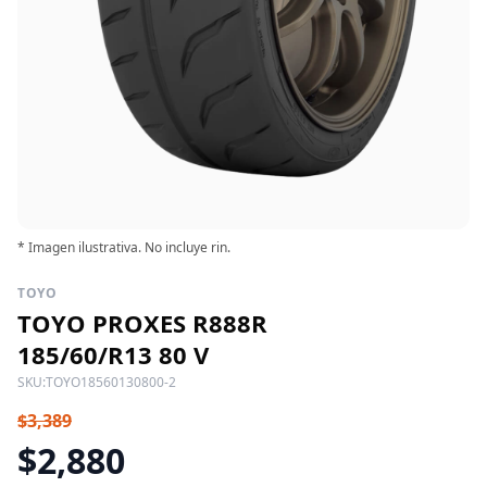
* Imagen ilustrativa. No incluye rin.
TOYO
TOYO PROXES R888R
185/60/R13 80 V
SKU:
TOYO18560130800-2
$3,389
$2,880