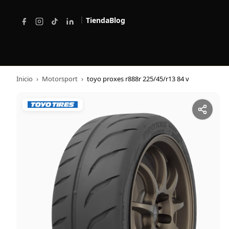
|
Tienda
Blog
Inicio
›
Motorsport
›
toyo proxes r888r 225/45/r13 84 v