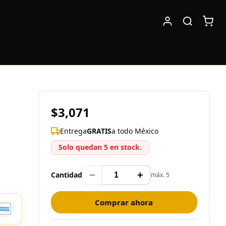
$3,071
Entrega
GRATIS
a todo México
Solo quedan 5 en stock.
−
+
Cantidad
máx. 5
Comprar ahora