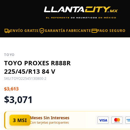
ENVÍO GRATIS
GARANTÍA FABRICANTE
PAGO SEGURO
TOYO
TOYO PROXES R888R
225/45/R13 84 V
SKU:
TOYO22545130800-2
$3,613
$3,071
Meses Sin Intereses
3 MSI
Con tarjetas participantes